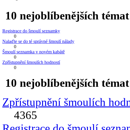
10 nejoblíbenějších témat
Registrace do šmoulí seznamky
0
Nalaďte se do té správné šmoulí nálady
0
Šmoulí seznamka v novém kabátě
0
Zpřístupnění šmoulích hodností
0
10 nejoblíbenějších témat
Zpřístupnění šmoulích hodn
4365
Registrace do šmoulí sezn