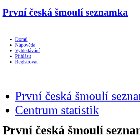
První česká šmoulí seznamka
Podívejte, jak jsme modří :-)
Domů
Nápověda
Vyhledávání
Přihlásit
Registrovat
První česká šmoulí sezn
Centrum statistik
První česká šmoulí sezna